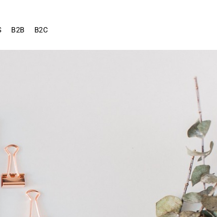
S
B2B
B2C