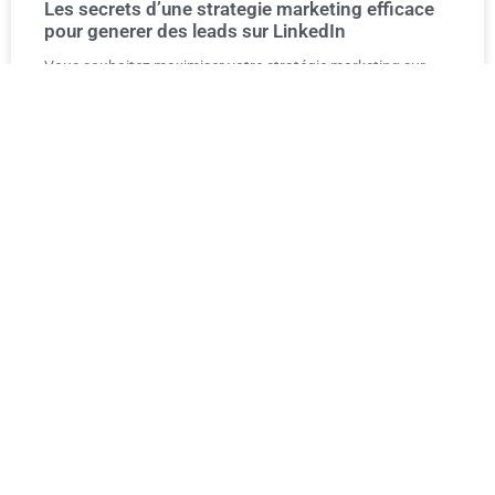
Les secrets d’une strategie marketing efficace
pour generer des leads sur LinkedIn
Vous souhaitez maximiser votre stratégie marketing sur
LinkedIn pour générer des leads de manière efficace ? Ne
cherchez plus ! Dans cet article, ensemble, nous
LIRE PLUS...
26 mai 2023